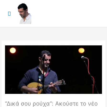
Skip
Main
to
content
Menu
“Δικά σου ρούχα”: Aκούστε το νέο