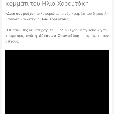
κομμάτι του Ηλία Χορευτάκη
«
Δικά σου ρούχα
» τιτλοφορείται το νέο κομμάτι του δημοφιλή
Χανιώτη καλλιτέχνη
Ηλία Χορευτάκη
.
Ο Κισσαμίτης δεξιοτέχνης του βιολιού έγραψε τη μουσική του
κομματιού, ενώ η
Δέσποινα Σπαντιδάκη
υπογράφει τους
στίχους.