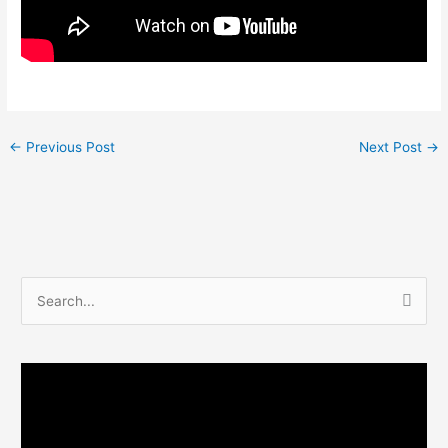
←
Previous Post
Next Post
→
S
e
a
r
c
h