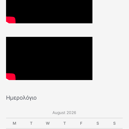
Ημερολόγιο
August 2026
M
T
W
T
F
S
S