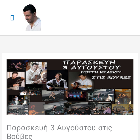
Skip
Main
to
content
Menu
Παρασκευή 3 Αυγούστου στις
Βούβες