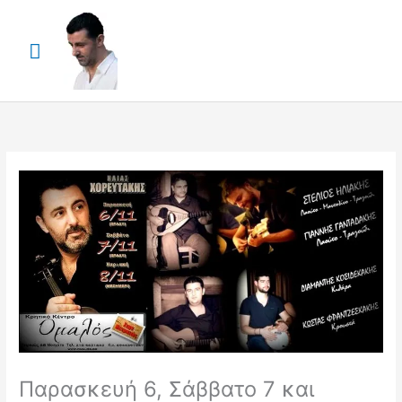
Skip
Main
to
content
Menu
Παρασκευή 6, Σάββατο 7 και