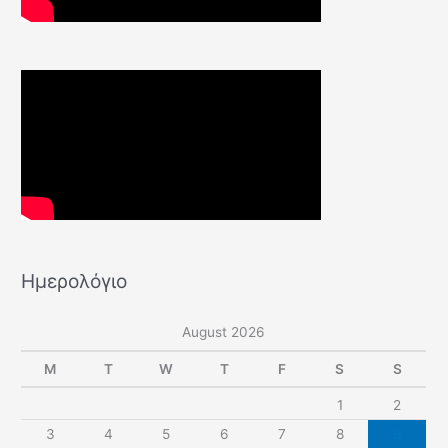
Ημερολόγιο
August 2026
M
T
W
T
F
S
S
1
2
3
4
5
6
7
8
9