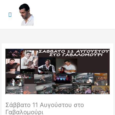
Skip
Main
to
content
Menu
Σάββατο 11 Αυγούστου στο
Γαβαλομούρι