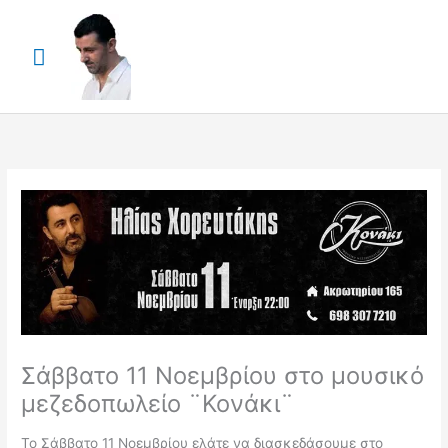
Skip
Main
to
content
Menu
Σάββατο 11 Νοεμβρίου στο μουσικό
μεζεδοπωλείο ¨Κονάκι¨
Το Σάββατο 11 Νοεμβρίου ελάτε να διασκεδάσουμε στο