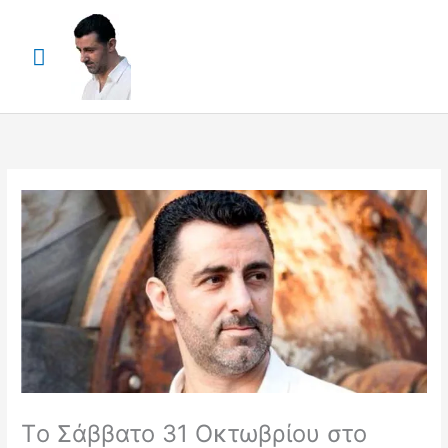
Skip
Main
to
content
Menu
Τo Σάββατο 31 Οκτωβρίου στο