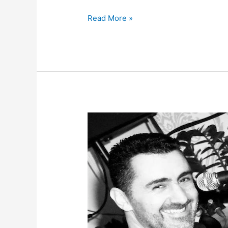
Read More »
Κυριακή
16
Φεβρουαρίου
στο
Μεζεδοπωλείο
¨Αρόδου¨
(μεσημέρι)