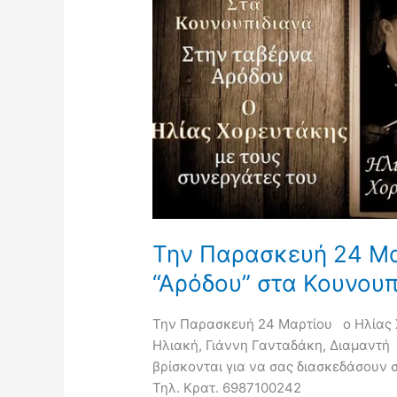
Μαρτίου
στην
ταβέρνα
“Αρόδου”
στα
Κουνουπιδιανά
Την Παρασκευή 24 Μα
“Αρόδου” στα Κουνουπ
Την Παρασκευή 24 Μαρτίου ο Ηλίας Χ
Ηλιακή, Γιάννη Γανταδάκη, Διαμαντή
βρίσκονται για να σας διασκεδάσουν
Τηλ. Κρατ. 6987100242