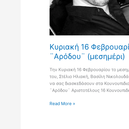
Κυριακή 16 Φεβρουαρ
¨Αρόδου¨ (μεσημέρι)
Την Κυριακή 16 Φεβρουαρίου το μεσημ
του, Στέλιο Ηλιακή, Βασίλη Νικολουδ
να σας διασκεδάσουν στα Κουνουπιδι
¨Αρόδου¨ Αριστοτέλους 16 Κουνουπιδ
Read More »