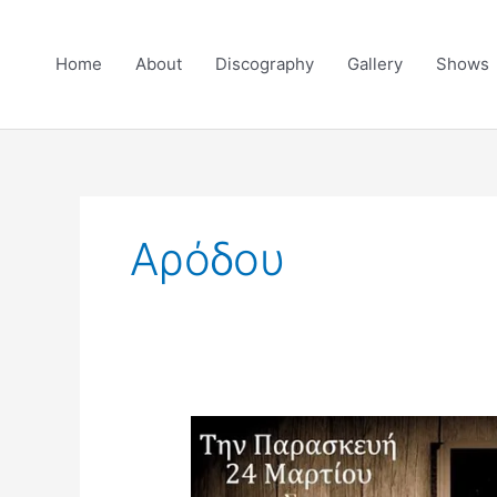
Skip
to
Home
About
Discography
Gallery
Shows
content
Αρόδου
Την
Παρασκευή
24