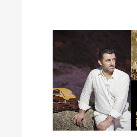
Κυριακή
14
Απριλίου
μεζεδοπωλείο
¨Αρόδου”
(μεσημέρι)