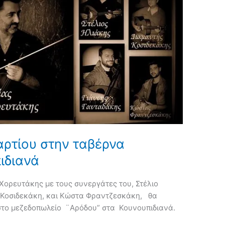
ρτίου στην ταβέρνα
ιδιανά
ορευτάκης με τους συνεργάτες του, Στέλιο
 Κοσιδεκάκη, και Κώστα Φραντζεσκάκη, θα
 στο μεζεδοπωλείο ¨Αρόδου” στα Κουνουπιδιανά.