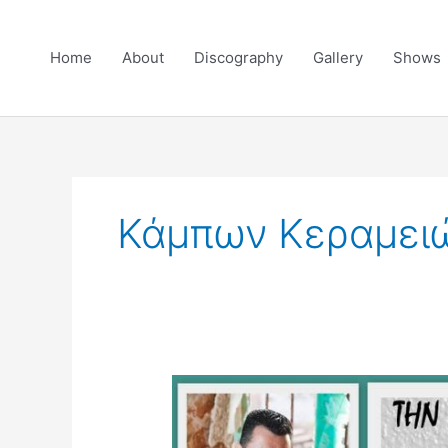
Skip
to
Home
About
Discography
Gallery
Shows
content
Κάμπων Κεραμει
Πέμπτη
14
Αυγούστου