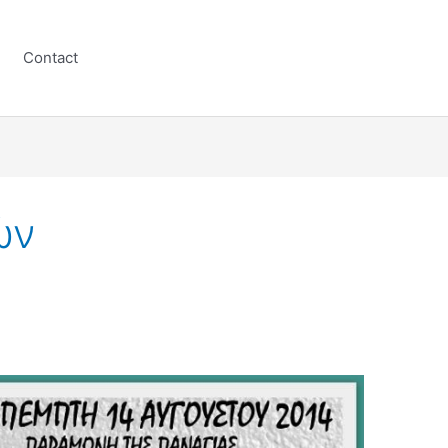
Contact
ών